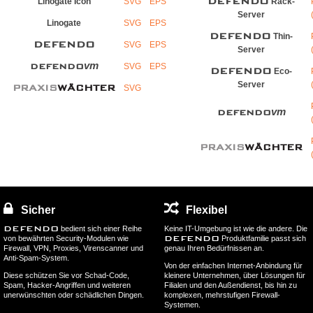
DEFENDO
Linogate Icon
SVG
EPS
Rack-
Server
Linogate
SVG
EPS
DEFENDO
Thin-
DEFENDO
SVG
EPS
Server
vm
DEFENDO
SVG
EPS
DEFENDO
Eco-
Server
PRAXIS
WÄCHTER
SVG
vm
DEFENDO
PRAXIS
WÄCHTER
Sicher
Flexibel
DEFENDO
bedient sich einer Reihe
Keine IT-Umgebung ist wie die andere. Die
DEFENDO
von bewährten Security-Modulen wie
Produktfamilie passt sich
Firewall, VPN, Proxies, Virenscanner und
genau Ihren Bedürfnissen an.
Anti-Spam-System.
Von der einfachen Internet-Anbindung für
Diese schützen Sie vor Schad-Code,
kleinere Unternehmen, über Lösungen für
Spam, Hacker-Angriffen und weiteren
Filialen und den Außendienst, bis hin zu
unerwünschten oder schädlichen Dingen.
komplexen, mehrstufigen Firewall-
Systemen.