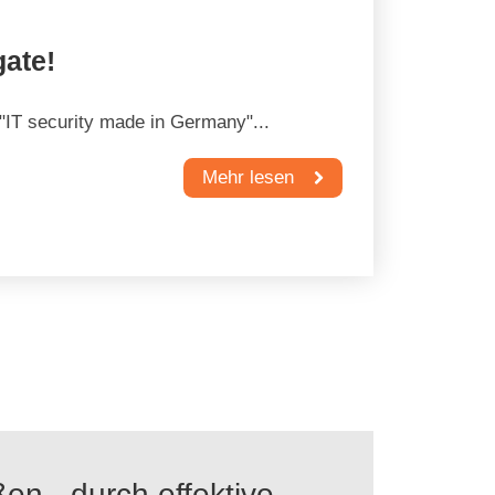
gate!
t "IT security made in Germany"...
Mehr lesen
en - durch effektive