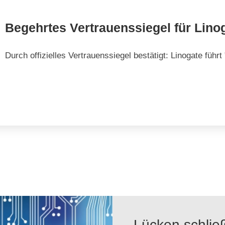
Begehrtes Vertrauenssiegel für Lino
Durch offizielles Vertrauens­siegel bestätigt: Linogate führ
Lücken schließ