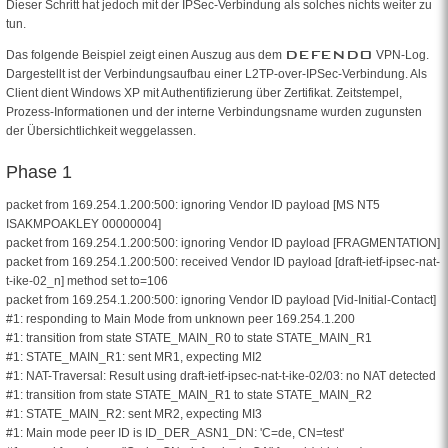
Dieser Schritt hat jedoch mit der IPSec-Verbindung als solches nichts weiter zu
tun.
DEFENDO
Das folgende Beispiel zeigt einen Auszug aus dem
VPN-Log.
Dargestellt ist der Verbindungsaufbau einer L2TP-over-IPSec-Verbindung. Als
Client dient Windows XP mit Authentifizierung über Zertifikat. Zeitstempel,
Prozess-Informationen und der interne Verbindungsname wurden zugunsten
der Übersichtlichkeit weggelassen.
Phase 1
packet from 169.254.1.200:500: ignoring Vendor ID payload [MS NT5
ISAKMPOAKLEY 00000004]
packet from 169.254.1.200:500: ignoring Vendor ID payload [FRAGMENTATION]
packet from 169.254.1.200:500: received Vendor ID payload [draft-ietf-ipsec-nat-
t-ike-02_n] method set to=106
packet from 169.254.1.200:500: ignoring Vendor ID payload [Vid-Initial-Contact]
#1: responding to Main Mode from unknown peer 169.254.1.200
#1: transition from state STATE_MAIN_R0 to state STATE_MAIN_R1
#1: STATE_MAIN_R1: sent MR1, expecting MI2
#1: NAT-Traversal: Result using draft-ietf-ipsec-nat-t-ike-02/03: no NAT detected
#1: transition from state STATE_MAIN_R1 to state STATE_MAIN_R2
#1: STATE_MAIN_R2: sent MR2, expecting MI3
#1: Main mode peer ID is ID_DER_ASN1_DN: 'C=de, CN=test'