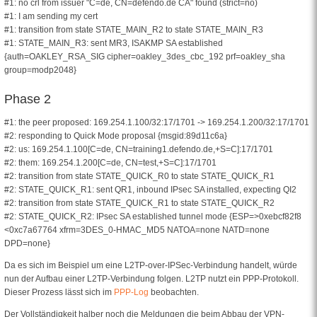
#1: no crl from issuer "C=de, CN=defendo.de CA" found (strict=no)
#1: I am sending my cert
#1: transition from state STATE_MAIN_R2 to state STATE_MAIN_R3
#1: STATE_MAIN_R3: sent MR3, ISAKMP SA established
{auth=OAKLEY_RSA_SIG cipher=oakley_3des_cbc_192 prf=oakley_sha
group=modp2048}
Phase 2
#1: the peer proposed: 169.254.1.100/32:17/1701 -> 169.254.1.200/32:17/1701
#2: responding to Quick Mode proposal {msgid:89d11c6a}
#2: us: 169.254.1.100[C=de, CN=training1.defendo.de,+S=C]:17/1701
#2: them: 169.254.1.200[C=de, CN=test,+S=C]:17/1701
#2: transition from state STATE_QUICK_R0 to state STATE_QUICK_R1
#2: STATE_QUICK_R1: sent QR1, inbound IPsec SA installed, expecting QI2
#2: transition from state STATE_QUICK_R1 to state STATE_QUICK_R2
#2: STATE_QUICK_R2: IPsec SA established tunnel mode {ESP=>0xebcf82f8
<0xc7a67764 xfrm=3DES_0-HMAC_MD5 NATOA=none NATD=none
DPD=none}
Da es sich im Beispiel um eine L2TP-over-IPSec-Verbindung handelt, würde
nun der Aufbau einer L2TP-Verbindung folgen. L2TP nutzt ein PPP-Protokoll.
Dieser Prozess lässt sich im
PPP-Log
beobachten.
Der Vollständigkeit halber noch die Meldungen die beim Abbau der VPN-