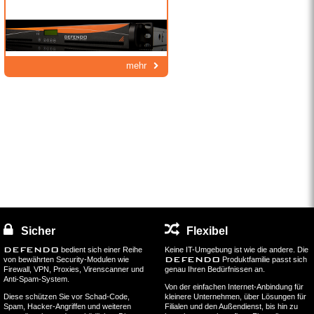
mehr
Sicher
Flexibel
DEFENDO
bedient sich einer Reihe
Keine IT-Umgebung ist wie die andere. Die
DEFENDO
von bewährten Security-Modulen wie
Produktfamilie passt sich
Firewall, VPN, Proxies, Virenscanner und
genau Ihren Bedürfnissen an.
Anti-Spam-System.
Von der einfachen Internet-Anbindung für
Diese schützen Sie vor Schad-Code,
kleinere Unternehmen, über Lösungen für
Spam, Hacker-Angriffen und weiteren
Filialen und den Außendienst, bis hin zu