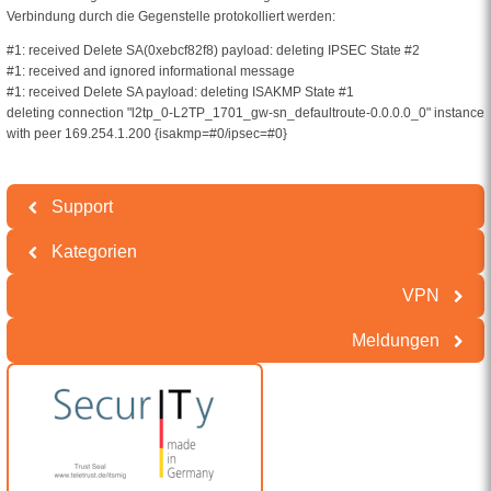
Verbindung durch die Gegenstelle protokolliert werden:
#1: received Delete SA(0xebcf82f8) payload: deleting IPSEC State #2
#1: received and ignored informational message
#1: received Delete SA payload: deleting ISAKMP State #1
deleting connection "l2tp_0-L2TP_1701_gw-sn_defaultroute-0.0.0.0_0" instance
with peer 169.254.1.200 {isakmp=#0/ipsec=#0}
Support
Kategorien
VPN
Meldungen